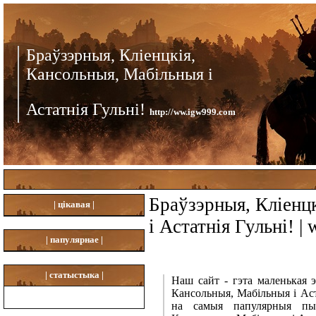
Браўзэрныя, Кліенцкія,
Кансольныя, Мабільныя і
Астатнія Гульні!
http://ww.igw999.com
Браўзэрныя, Кліенц
|
цікавая |
і Астатнія Гульні! 
|
папулярнае |
|
статыстыка |
Наш сайт - гэта маленькая 
Кансольныя, Мабільныя і Аст
на самыя папулярныя пыта