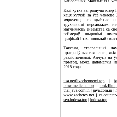
Кансольныя, Мабільныя і Аста
Калі хутка вы рашучы юзэр П
хаця хутчэй за ўсё чакаеце
мяркуецца грандыёзнае п
трухлявымі персанажамі не
магчымасць знаёмства са све
геймераў шырокімі шматф
графікай і захапляльнай сюж
Таксама, стваральнікі 
прагрэсіўныя тэхналогіі, які
рэалістычнымі. Адчуць на ў
прыгод, можа дапамагчы н
2018 года.
usa.netflixcehennemi.top
|
i
bmw.medicina.top
|
lordzfilm.
thai.java.com.in
|
java.com.in
|
www.zachetov.net
|
cs.counter-
seo.indexa.top
|
indexa.top