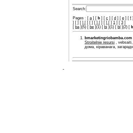
Search:
Pages : [
a
] ​​[
b
] [
c
] [
d
] [
e
] [
f
]
[
] [
]
[
]
[
]
[ ]
[
]
[
]
[
]
1
] [
3
]
[
ba
](5) [
be
](1) [
bi
](1) [
bl
](2) [
bmarketingriobamba.com
Stroitelnie resursi
, vebsaiti
дома, кіраванага, загарад
-