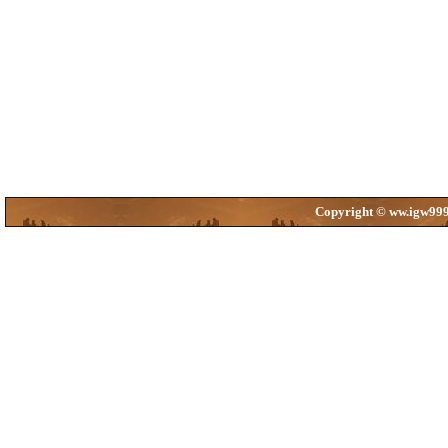
Copyright © ww.igw99