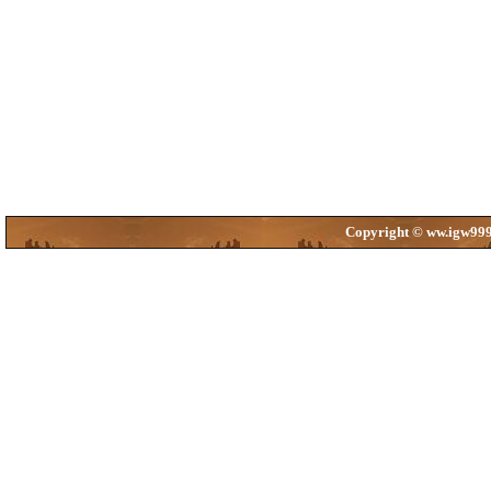
Copyright © ww.igw99