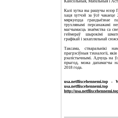
Кансольныя, Мабільныя і Аста
Калі хутка вы рашучы юзэр П
хаця хутчэй за ўсё чакаеце
мяркуецца грандыёзнае п
трухлявымі персанажамі не
магчымасць знаёмства са све
геймераў шырокімі шматф
графікай і захапляльнай сюж
Таксама, стваральнікі 
прагрэсіўныя тэхналогіі, які
рэалістычнымі. Адчуць на ў
прыгод, можа дапамагчы н
2018 года.
usa.netflixcehennemi.top - 
usa.netflixcehennemi.top
http://usa.netflixcehennemi.to