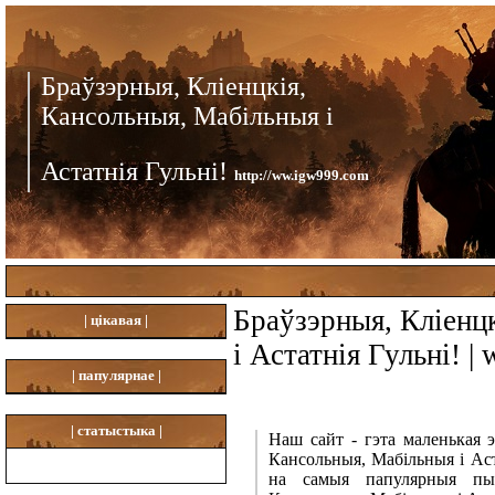
Браўзэрныя, Кліенцкія,
Кансольныя, Мабільныя і
Астатнія Гульні!
http://ww.igw999.com
Браўзэрныя, Кліенц
|
цікавая |
і Астатнія Гульні! 
|
папулярнае |
|
статыстыка |
Наш сайт - гэта маленькая 
Кансольныя, Мабільныя і Аст
на самыя папулярныя пыта