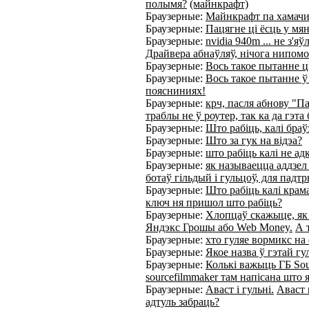
полымя?
(майнкрафт)
Браузерные:
Майнкрафт па хамач
Браузерные:
Пацягне ці ёсць у м
Браузерные:
nvidia 940m ... не з'
Драйвера абнаўляў, нічога нипомо
Браузерные:
Вось такое пытанне ці
Браузерные:
Вось такое пытанне ў
поясниниях!
Браузерные:
крч, пасля абнову "Па
траблы не ў роутер, так ка да гэт
Браузерные:
Што рабіць, калі браў
Браузерные:
Што за гук на відэа?
Браузерные:
што рабіць калі не а
Браузерные:
як называецца аддзел
ботаў гільдый і гульцоў, для пад
Браузерные:
Што рабіць калі крам
ключ ня пришол што рабіць?
Браузерные:
Хлопцаў скажыце, як л
Яндэкс Грошы або Web Money.
А 
Браузерные:
хто гуляе вормикс на
Браузерные:
Якое назва ў гэтай гул
Браузерные:
Колькі важыць ГБ Sou
sourcefilmmaker там напісана што
Браузерные:
Аваст і гульні.
Аваст 
адтуль забраць?