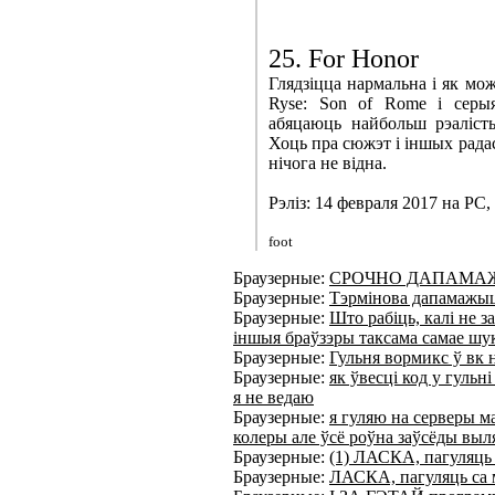
25. For Honor
Глядзіцца нармальна і як мож
Ryse: Son of Rome і серыял
абяцаюць найбольш рэаліст
Хоць пра сюжэт і іншых радас
нічога не відна.
Рэліз: 14 февраля 2017 на PC,
foot
Браузерные:
СРОЧНО ДАПАМАЖЫ
Браузерные:
Тэрмінова дапамажыц
Браузерные:
Што рабіць, калі не 
іншыя браўзэры таксама самае шу
Браузерные:
Гульня вормикс ў вк 
Браузерные:
як ўвесці код у гульн
я не ведаю
Браузерные:
я гуляю на серверы м
колеры але ўсё роўна заўсёды выл
Браузерные:
(1) ЛАСКА, пагуляць 
Браузерные:
ЛАСКА, пагуляць са 