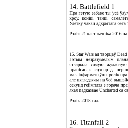
14. Battlefield 1
Пра гэтую забаве ты ўсё ўяўл
кроў, конікі, танкі, самалё
Улетку чакай адкрытага бэта-
Рэліз: 21 кастрычніка 2016 на
15. Star Wars ад творцаў Dead
Гэтым незразумелым плана
стварыла самую жудасную 
прапісанага сцэнар да перш
малаінфарматыўны ролік пра ў
але нягледзячы на ​​ўсё вышэ
секунд геймплэя з горача пра
якая падказвае Uncharted са с
Рэліз: 2018 год.
16. Titanfall 2