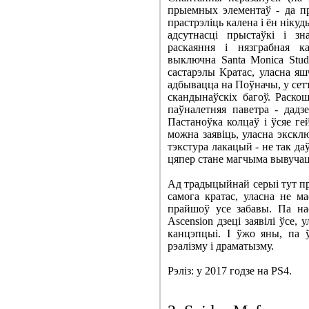
прыемных элементаў - да п
прастрэліць калена і ён нікуд
адсутнасці прыстаўкі і зн
раскаяння і нязграбная к
выключна Santa Monica Stud
састарэлы Кратас, уласна яш
адбывацца на Поўначы, у сетт
скандынаўскіх багоў. Раско
паўналетняя паветра - дадз
Пастаноўка колцаў і ўсяе гей
можна заявіць, уласна экскл
тэкстура лакацый - не так да
цяпер стане магчыма вывучаць
Ад традыцыйнай серыі тут пра
самога кратас, уласна не м
прайшоў усе забавы. Па н
Ascension дзеці заявілі ўсе,
канцэпцыі. І ўжо яны, па 
рэалізму і драматызму.
Рэліз: у 2017 годзе на PS4.