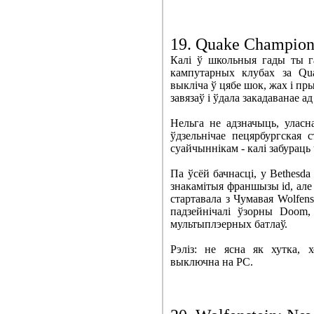
19. Quake Champion
Калі ў школьныя гады ты г
кампутарных клубах за Quak
выкліча ў цябе шок, жах і пр
завязаў і ўдала закадаванае а
Нельга не адзначыць, уласн
ўдзельнічае пецярбургская с
суайчыннікам - калі забураць 
Па ўсёй бачнасці, у Bethesda
знакамітыя франшызы id, але 
стартавала з Чумавая Wolfen
падзейнічалі ўзорны Doom,
мультыплэерных батлаў.
Рэліз: не ясна як хутка, х
выключна на PC.