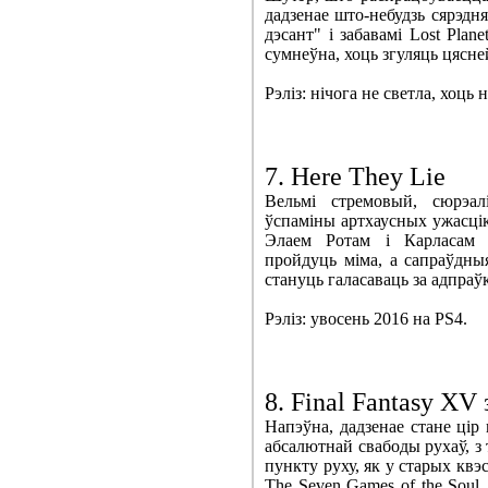
дадзенае што-небудзь сярэдн
дэсант" і забавамі Lost Plane
сумнеўна, хоць згуляць цясне
Рэліз: нічога не светла, хоць 
7. Here They Lie
Вельмі стремовый, сюрэал
ўспаміны артхаусных ужасці
Элаем Ротам і Карласам 
пройдуць міма, а сапраўдныя
стануць галасаваць за адпраў
Рэліз: увосень 2016 на PS4.
8. Final Fantasy X
Напэўна, дадзенае стане цір 
абсалютнай свабоды рухаў, з 
пункту руху, як у старых квэ
The Seven Games of the Soul.