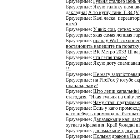
Браузерные:
Гульня сталкер цень 
Браузерные:
Якую галінку пампавац
дакладна!
А то купіў танк Т-34 (V)
Браузерные:
Калі ласка, переавто
ютуб
Браузерные:
У якіх соц.
сетках мо
Браузерные:
якая самая лепшая га
Браузерные:
прапаў WoT сохронены
востановить напешите па порятку 
Браузерные:
ВК Метро 2033 Ці вар
Браузерные:
чта гэтая такое?
Браузерные:
Якую доту спампаваць 
!!!
Браузерные:
Не магу зарэгістравац
Браузерные:
на FireFox ў ютубе ак
прапала, чаму?
Браузерные:
Што лепш капальнікі 
стагоддзя, "Якая гульня на unity 
Браузерные:
Чаму сталі падтармаж
Браузерные:
Ёсць у каго промокод
каго небудзь промокод на бясплат
Браузерные:
Дапамажыце калі ласк
хуткага кіравання .Край ўкладкі в
Браузерные:
дапамажыце здагадац
Браузерные:
Полымя дракона На як