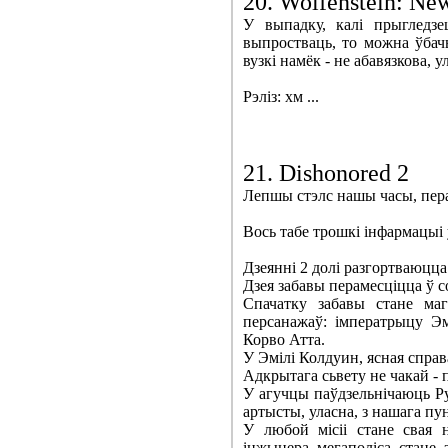
20. Wolfenstein: Ne
У выпадку, калі прыгледз
выпростваць, то можна ўбач
вузкі намёк - не абавязкова, 
Рэліз: хм ...
21. Dishonored 2
Лепшы стэлс нашы часы, перае
Вось табе трошкі інфармацыі 
Дзеянні 2 долі разгортваюцца
Дзея забавы перамесціцца ў 
Спачатку забавы стане ма
персанажаў: імператрыцу Эм
Корво Атта.
У Эмілі Колдуин, ясная спра
Адкрытага сьвету не чакай - 
У агучцы паўдзельнічаюць Р
артысты, уласна, з нашага пу
У любой місіі стане свая н
інжынера мегаполіса стане 