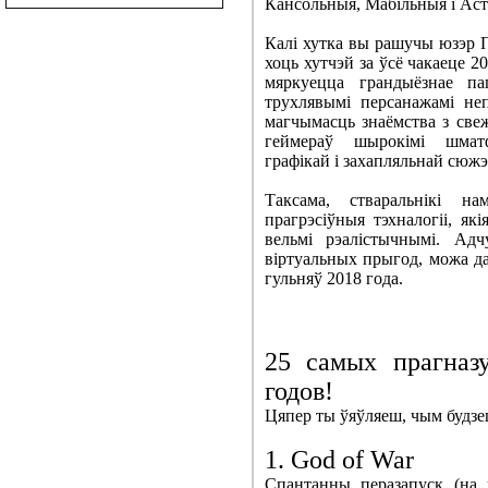
Кансольныя, Мабільныя і Аста
Калі хутка вы рашучы юзэр П
хоць хутчэй за ўсё чакаеце 2
мяркуецца грандыёзнае па
трухлявымі персанажамі неп
магчымасць знаёмства з свеж
геймераў шырокімі шматф
графікай і захапляльнай сюж
Таксама, стваральнікі 
прагрэсіўныя тэхналогіі, як
вельмі рэалістычнымі. Ад
віртуальных прыгод, можа 
гульняў 2018 года.
25 самых прагназу
годов!
Цяпер ты ўяўляеш, чым будзеш
1. God of War
Спантанны перазапуск (на 