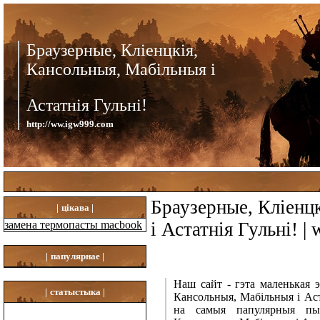
Браузерные, Кліенцкія,
Кансольныя, Мабільныя і
Астатнія Гульні!
http://ww.igw999.com
Браузерные, Кліенц
|
цікава |
замена термопасты macbook
і Астатнія Гульні! 
|
папулярнае |
Наш сайт - гэта маленькая 
|
статыстыка |
Кансольныя, Мабільныя і Аст
на самыя папулярныя пыта