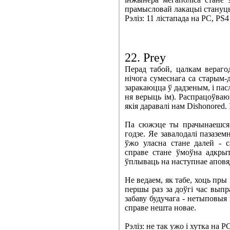
прамысловай лакацыі стануц
Рэліз: 11 лістапада на PC, PS4
22. Prey
Перад табой, цалкам вераго
нічога сумеснага са старым-д
заракаюцца ў дадзеным, і па
ня верыць ім). Распрацоўваю
якія даравалі нам Dishonored
Па сюжэце ты прачынаешся 
годзе. Яе завалодалі пазазем
ўжо уласна стане далей - с
справе стане ўмоўна адкры
ўплываць на наступнае аповя
Не ведаем, як табе, хоць пры
першы раз за доўгі час выпр
забаву будучага - нетыповыя 
справе нешта новае.
Рэліз: не так ужо і хутка на P