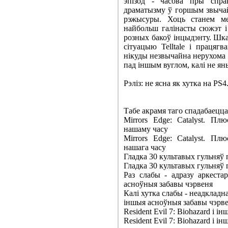
эпізод - часова пры спра
драматызму ў горшым звычай
рэжысуры. Хоць станем ме
найбольш галінасты сюжэт і
розных бакоў інцыдэнту. Шка
сітуацыю Telltale і працяг
нікуды незвычайна нерухома і
пад іншым вуглом, калі не яны
Рэліз: не ясна як хутка на PS4
Табе акрамя таго спадабаецца
Mirrors Edge: Catalyst. П
нашаму часу
Mirrors Edge: Catalyst. П
нашага часу
Гладка 30 культавых гульняў п
Гладка 30 культавых гульняў п
Раз слабы - адразу аркеста
асноўныя забавы чэрвеня
Калі хутка слабы - неадкладна
іншыя асноўныя забавы чэрв
Resident Evil 7: Biohazard і 
Resident Evil 7: Biohazard і 