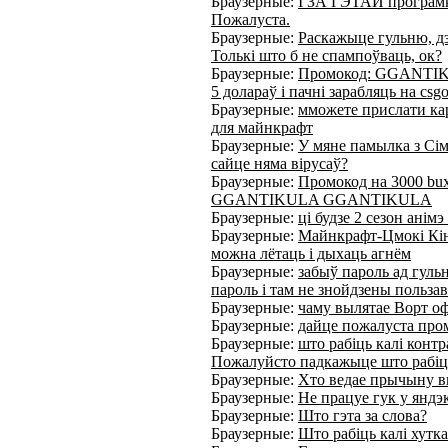
Браузерные:
І ЗА ГЭТАЙ програ
Пожалуста.
Браузерные:
Раскажыце гульню, дзе
Толькі што б не спампоўваць, ок?
Браузерные:
Промокод: GGANTI
5 долараў і пачні зарабляць на csg
Браузерные:
мможете прислати кар
для майнкрафт
Браузерные:
У мяне памылка з Сім
сайце няма вірусаў?
Браузерные:
Промокод на 3000
GGANTIKULA GGANTIKULA
Браузерные:
ці будзе 2 сезон анім
Браузерные:
Майнкрафт-Цмокі Кінь
можна лётаць і дыхаць агнём
Браузерные:
забыў пароль ад гуль
пароль і там не знойдзены польза
Браузерные:
чаму вылятае Ворт оф
Браузерные:
дайце пожалуста пром
Браузерные:
што рабіць калі контр
Пожалуйсто падкажыце што рабіц
Браузерные:
Хто ведае прычыну в
Браузерные:
Не працуе гук у яндэ
Браузерные:
Што гэта за слова?
Браузерные:
Што рабіць калі хутк