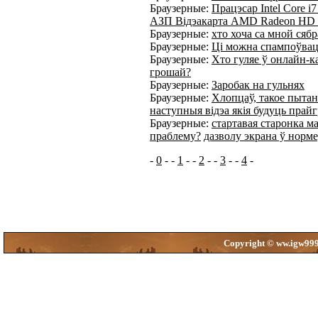
Браузерные:
Працэсар Intel Core i
АЗП Відэакарта AMD Radeon HD 
Браузерные:
хто хоча са мной сяб
Браузерные:
Ці можна спампоўваць
Браузерные:
Хто гуляе ў онлайн-к
грошай?
Браузерные:
Заробак на гульнях
Браузерные:
Хлопцаў, такое пытан
наступныя відэа якія будуць прай
Браузерные:
стартавая старонка м
праблему?
дазволу экрана ў норме,
-
0
- -
1
- -
2
- -
3
- -
4
-
Copyright © ww.igw999