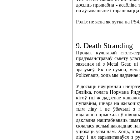
досыць прывабна - асабліва 
на аўтамашыне і тарашчыцца 
Рэліз: не ясна як хутка на PS4
9. Death Stranding
Продак культавай стэлс-с
прадэманстраваў сьвету улас
звязаная ні з Metal Gear, н
зразумеў. Як не сумна, мена
Policenauts, хоць мы дадзенае
У досыць няўцямнай і незраз
Блэйка, голага Нормана Риду
кітоў (ці ж дадзенае кашал
пупавіны, шнара на жывоціку 
тым ліку і не ўбачылі з пе
відавочна прыехала ў ніводн
дакладна наштабнаваць шмат 
склалася вельмі дакладнае па
ўцюхаць ўсім нам. Хоць, пр
ліку і ня зарыентаваўся з р