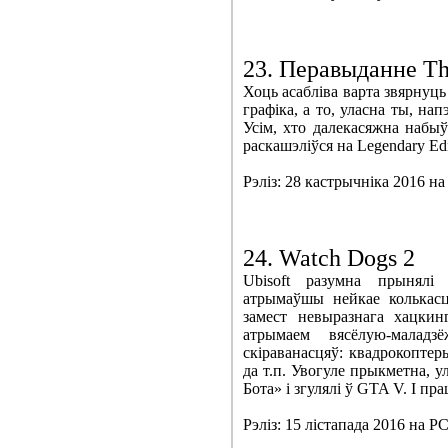
23. Перавыданне The
Хоць асабліва варта звярнуць 
графіка, а то, уласна ты, на
Усім, хто далекасяжна набыў
раскашэліўся на Legendary Edi
Рэліз: 28 кастрычніка 2016 на
24. Watch Dogs 2
Ubisoft разумна прынялі
атрымаўшы нейкае колькасц
замест невыразнага хацки
атрымаем вясёлую-малад
скіраванасцяў: квадрокоптер
да т.п. Увогуле прыкметна, ул
Бота» і згулялі ў GTA V. І пр
Рэліз: 15 лістапада 2016 на P