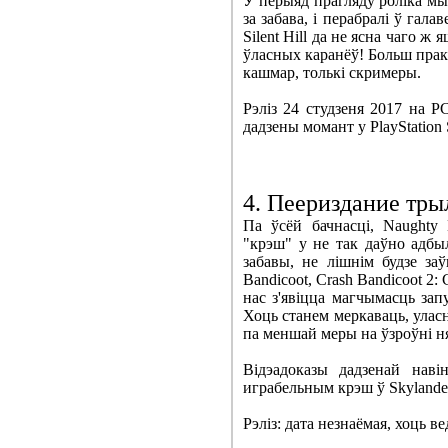
У перыяд прагляду роліка мы 
за забава, і перабралі ў гал
Silent Hill да не ясна чаго ж
ўласных каранёў! Больш прак
кашмар, толькі скримеры.
Рэліз 24 студзеня 2017 на P
дадзены момант у PlayStation 
4. Пеериздание трыл
Па ўсёй бачнасці, Naughty
"крэш" у не так даўно адбыл
забавы, не лішнім будзе за
Bandicoot, Crash Bandicoot 2: 
нас з'явіцца магчымасць запу
Хоць станем меркаваць, уласн
па меншай меры на ўзроўні ня
Відэадоказы дадзенай наві
играбельным крэш ў Skylanders
Рэліз: дата незнаёмая, хоць в