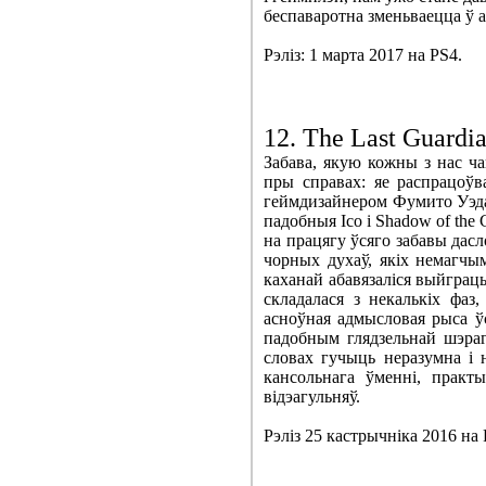
беспаваротна зменьваецца ў а
Рэліз: 1 марта 2017 на PS4.
12. The Last Guardi
Забава, якую кожны з нас ча
пры справах: яе распрацоўв
геймдизайнером Фумито Уэда 
падобныя Ico і Shadow of the 
на працягу ўсяго забавы дасл
чорных духаў, якіх немагчы
каханай абавязаліся выйграць
складалася з некалькіх фаз
асноўная адмысловая рыса ўс
падобным глядзельнай шэраг
словах гучыць неразумна і 
кансольнага ўменні, прак
відэагульняў.
Рэліз 25 кастрычніка 2016 на 