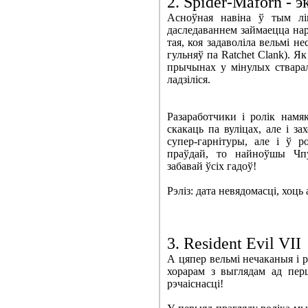
2. Spider-Maforn - 
Асноўная навіна ў тым лі
даследаваннем займаецца нар
тая, коя задаволіла вельмі не
гульняў па Ratchet Clank). Я
прычынах у мінулых стварал
ладзіліся.
Разаработчики і ролік намя
скакаць па вуліцах, але і з
супер-гарнітуры, але і ў р
праўдай, то найноўшы Чпу
забавай ўсіх гадоў!
Рэліз: дата невядомасці, хоць
3. Resident Evil VII
А цяпер вельмі нечаканыя і р
хорарам з выглядам ад пер
рэчаіснасці!