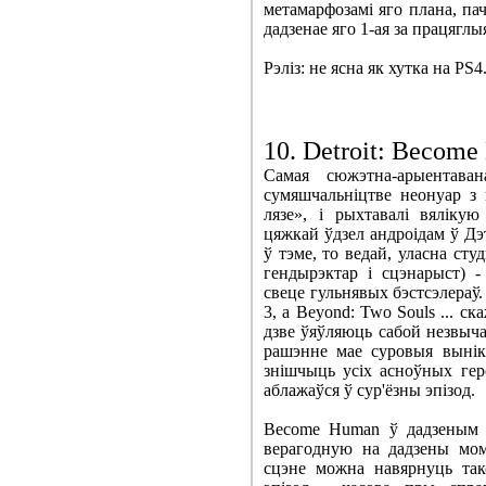
метамарфозамі яго плана, па
дадзенае яго 1-ая за працяглы
Рэліз: не ясна як хутка на PS4
10. Detroit: Becom
Самая сюжэтна-арыентаван
сумяшчальніцтве неонуар з
лязе», і рыхтавалі вяліку
цяжкай ўдзел андроідам ў Дэ
ў тэме, то ведай, уласна сту
гендырэктар і сцэнарыст) 
свеце гульнявых бэстсэлераў. 
3, а Beyond: Two Souls ... с
дзве ўяўляюць сабой незвыча
рашэнне мае суровыя вынік
знішчыць усіх асноўных гер
аблажаўся ў сур'ёзны эпізод.
Become Human ў дадзеным п
верагодную на дадзены мом
сцэне можна навярнуць так