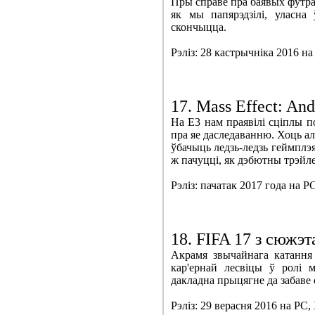
Пры справе пра баявых футра
як мы папярэдзілі, уласна
скончыцца.
Рэліз: 28 кастрычніка 2016 на
17. Mass Effect: An
На E3 нам праявілі сціплы 
пра яе даследаванню. Хоць ал
ўбачыць ледзь-ледзь геймплэя,
ж пачуцці, як дэбютны трэйл
Рэліз: пачатак 2017 года на P
18. FIFA 17 з сюжэт
Акрамя звычайнага катання
кар'ернай лесвіцы ў ролі м
дакладна прыцягне да забав
Рэліз: 29 верасня 2016 на PC,