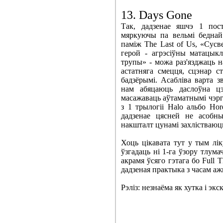
13. Days Gone
Так, дадзенае яшчэ 1 пост
мяркуючы па вельмі беднай 
паміж The Last of Us, «Сусв
герой - агрэсіўны матацыкл
трупы» - можа раз'язджаць н
астатняга смецця, сцэнар с
бадзёрымі. Асабліва варта з
нам абяцаюць даслоўна цэ
масажаваць аўтаматнымі чэрг
з 1 трылогіі Halo альбо Hor
дадзенае цясней не асобны
накшталт цунамі захлістваюць 
Хоць цікавата тут у тым лік
ўзгадаць ні 1-га ўзору тлума
акрамя ўсяго гэтага бо Full Th
дадзеная практыка з часам аж
Рэліз: незнаёма як хутка і экс