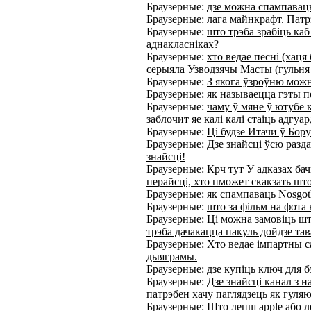
Браузерные:
дзе можна спампаваць 
Браузерные:
лага майнкрафт.
Патр
Браузерные:
што трэба зрабіць каб
аднакласніках?
Браузерные:
хто ведае песні (хаця
серыяла Узводзячы Масты (гульня
Браузерные:
З якога ўзроўню можн
Браузерные:
як называецца гэты 
Браузерные:
чаму ў мяне ў ютубе к
заблочит яе калі калі стаіць адгуар
Браузерные:
Ці будзе Итачи ў Бор
Браузерные:
Дзе знайсці ўсю разд
знайсці!
Браузерные:
Крч тут У адказах бач
перайсці, хто пможет скакзать шт
Браузерные:
як спампаваць Nosgot
Браузерные:
што за фільм на фота
Браузерные:
Ці можна замовіць шт
трэба дачакацца пакуль дойдзе тав
Браузерные:
Хто ведае імпартны са
дыяграмы.
Браузерные:
дзе купіць ключ для бэ
Браузерные:
Дзе знайсці канал з н
патрэбен хачу паглядзець як гуляю
Браузерные:
Што лепш apple або 