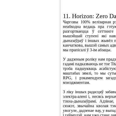
11. Horizon: Zero D
Чарговы 100% велізарная рэ
неабходна ведаць пра гэту
разгортваецца ў сеттинге
вышэйшай ступені які нав
дыназаўраў і іншых жывёл п
канчаткова, вышэй самых адва
мы прапісалі ў 3-ім абзацы.
У дадзеным роліку нам прадэ
гадамі падказваюць не тое Tita
трэба падшукваць асабістую
маштабах зямлі, то мы суты
RPG, і рэкамендуем загадз
мэнэджментам.
З ліку іншых радасцяў забавы
электра-алені і, несясь верх
тэхна-дыназаўрамі. Адзінае
сюжэт, звычайна кволая тэма
увогуле, дадзенае вау, у выпа
і геймплэй, нам ужо стане да