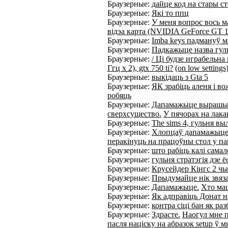
Браузерные:
дайце код на стары 
Браузерные:
Які то ппц
Браузерные:
У меня вопрос вось м
відэа карта (NVIDIA GeForce GT 10
Браузерные:
Imba keys падмануў м
Браузерные:
Падкажыце назва гул
Браузерные:
/ Ці будзе играбельна 
Ггц x 2), gtx 750 ti?
(on low settings
Браузерные:
выкідаць з Gta 5
Браузерные:
ЯК зрабіць аленя і во
робяць
Браузерные:
Дапамажыце вырашыць
сверхсущество.
У пячорах на лака
Браузерные:
The sims 4, гульня вы
Браузерные:
Хлопцаў дапамажыце
перакінуць на працоўны стол у па
Браузерные:
што рабіць калі сама
Браузерные:
гульня стратэгія дзе
Браузерные:
Крусейдер Кінгс 2 ч
Браузерные:
Прыдумайце нік звяза
Браузерные:
Дапамажыце.
Хто мац
Браузерные:
Як адправіць Донат н
Браузерные:
контра сіці бан як ра
Браузерные:
Здрасте.
Наогул мне п
пасля націску на абразок setup ў м