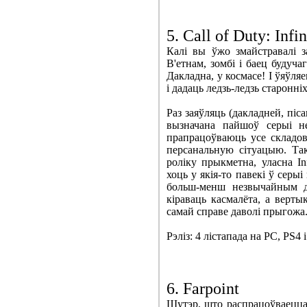
5. Call of Duty: Infi
Калі вы ўжо змайстравалі з
В'етнам, зомбі і баец будуча
Дакладна, у космасе! І ўяўля
і дадаць ледзь-ледзь старонн
Раз заяўляць (дакладней, піс
вызначана пайшоў серыі не
прапрацоўваюць усе складов
персанальную сітуацыю. Так
роліку прыкметна, уласна Inf
хоць у якія-то павекі ў серы
больш-менш незвычайным д
кіраваць касмалёта, а верты
самай справе даволі прыгожа
Рэліз: 4 лістапада на PC, PS4 
6. Farpoint
Шутэр, што распрацоўваецца 