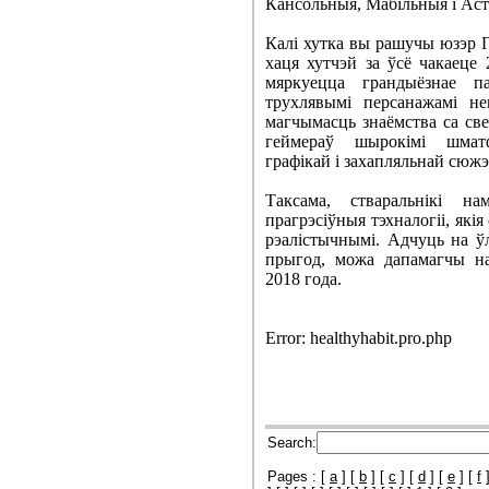
Кансольныя, Мабільныя і Аста
Калі хутка вы рашучы юзэр П
хаця хутчэй за ўсё чакаеце
мяркуецца грандыёзнае п
трухлявымі персанажамі не
магчымасць знаёмства са све
геймераў шырокімі шматф
графікай і захапляльнай сюж
Таксама, стваральнікі 
прагрэсіўныя тэхналогіі, які
рэалістычнымі. Адчуць на ў
прыгод, можа дапамагчы н
2018 года.
Error: healthyhabit.pro.php
Search:
Pages : [
a
] ​​[
b
] [
c
] [
d
] [
e
] [
f
]