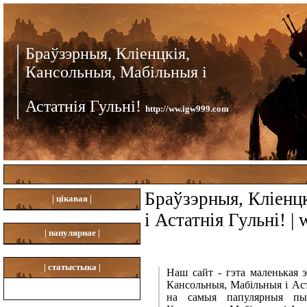
Браўзэрныя, Кліенцкія,
Кансольныя, Мабільныя і
Астатнія Гульні!
http://ww.igw999.com
Браўзэрныя, Кліенц
|
цікавая |
і Астатнія Гульні! 
|
папулярнае |
|
статыстыка |
Наш сайт - гэта маленькая 
Кансольныя, Мабільныя і Аст
на самыя папулярныя пыта