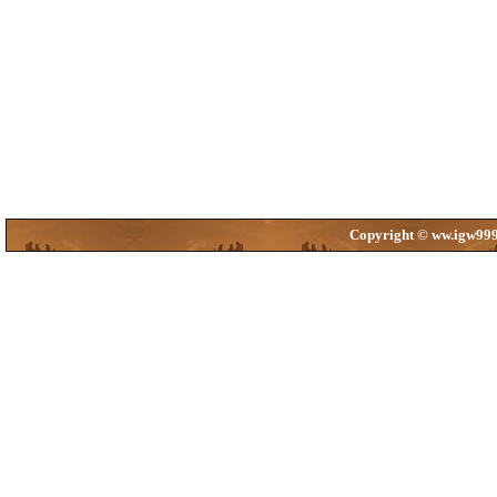
Copyright © ww.igw99