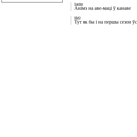
San4ez
Анімэ на аве-маці ў канаве
MeO
Тут як бы і на першы сезон ў