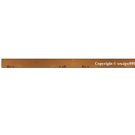
Copyright © ww.igw999