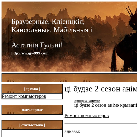
Браузерные, Кліенцкія,
Кансольныя, Мабільныя і
Астатнія Гульні!
http://ww.igw999.com
ці будзе 2 сезон ан
|
цікава |
Ремонт компьютеров
Крысціна Рашитова
ці будзе 2 сезон анімэ крывап
|
папулярнае |
Ремонт компьютеров
|
статыстыка |
адказы: