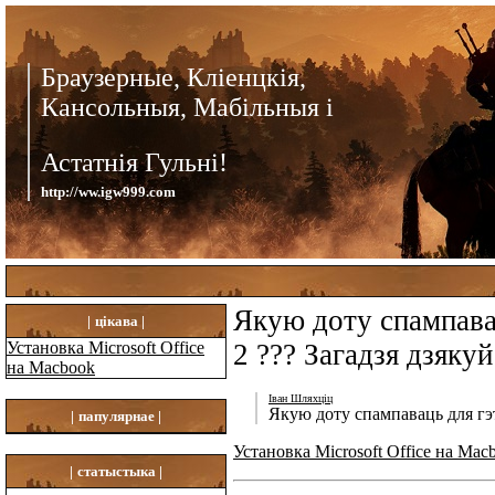
Браузерные, Кліенцкія,
Кансольныя, Мабільныя і
Астатнія Гульні!
http://ww.igw999.com
Якую доту спампавац
|
цікава |
Установка Microsoft Office
2 ??? Загадзя дзякуй 
на Macbook
Іван Шляхціц
Якую доту спампаваць для гэта
|
папулярнае |
Установка Microsoft Office на Mac
|
статыстыка |