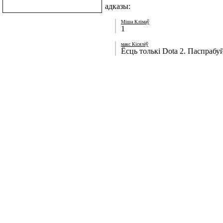
адказы:
Міша Клімаў
1
макс Кісялёў
Ёсць толькі Dota 2. Паспрабу