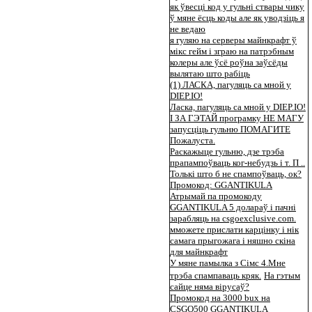
як ўвесці код у гульні ствары чику
ў мяне ёсць коды але як уводзіць я
не ведаю
я гуляю на серверы майнкрафт ў
мікс гейм і зграю на патрэбным
колеры але ўсё роўна заўсёды
вылятаю што рабіць
(1) ЛАСКА, пагуляць са мной у
DIEP.IO!
Ласка, пагуляць са мной у DIEP.IO!
І ЗА ГЭТАЙ програмку НЕ МАГУ
запусціць гульню ПОМАГИТЕ
Пожалуста.
Раскажыце гульню, дзе трэба
прапампоўваць ког-небудзь і т. П ..
Толькі што б не спампоўваць, ок?
Промокод: GGANTIKULA
Атрымай па промокоду
GGANTIKULA 5 долараў і пачні
зарабляць на csgoexclusive.com.
мможете прислати карцінку і нік
самага прыгожага і няшно скіна
для майнкрафт
У мяне памылка з Сімс 4.Мне
трэба спампаваць кряк.
На гэтым
сайце няма вірусаў?
Промокод на 3000 bux на
CSGO500 GGANTIKULA