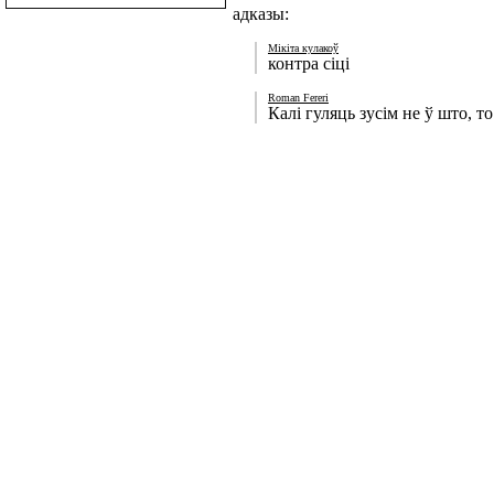
адказы:
Мікіта кулакоў
контра сіці
Roman Fereri
Калі гуляць зусім не ў што, то