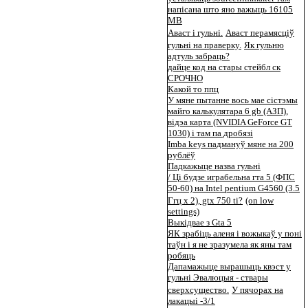
напісана што яно важыць 16105
МВ
Аваст і гульні.
Аваст перамясціў
гульні на праверку.
Як гульню
адтуль забраць?
дайце код на стары стейбл ск
СРОЧНО
Какой то ппц
У мяне пытанне вось мае сістэмы
майго калькулятара 6 gb (АЗП),
відэа карта (NVIDIA GeForce GT
1030) і там па дробязі
Imba keys падмануў мяне на 200
рублёў
Падкажыце назва гульні
/ Ці будзе играбельна гта 5 (ФПС
50-60) на Intel pentium G4560 (3.5
Ггц x 2), gtx 750 ti?
(on low
settings)
Выкідвае з Gta 5
ЯК зрабіць аленя і вожыкаў у поні
таўн і я не зразумела як яны там
робяць
Дапамажыце вырашыць квэст у
гульні Эвалюцыя - ствары
сверхсущество.
У пячорах на
лакацыі -3/1