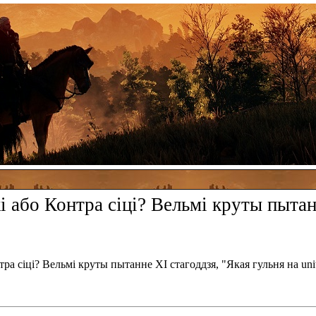
 або Контра сіці? Вельмі круты пытан
ра сіці? Вельмі круты пытанне XI стагоддзя, "Якая гульня на un