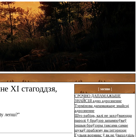
не XI стагоддзя,
|
меню |
СРОЧНО ДАПАМАЖЫЦЕ
ЗНАЙСЦІ адно адрозненне
Тэрмінова дапамажыце знайсці
адрозненне
ity лепш?"
Што рабіць, калі не захоўваюцца
паролі ў браўзэр запампоўваў
іншыя браўзэры таксама самае
шукаў праблему вы інтэрнэце
Гульня вормикс ў вк не ўваходзіць