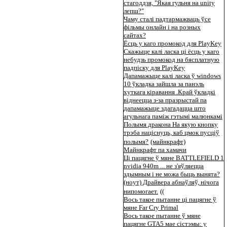
стагоддзя, "Якая гульня на unity
лепш?"
Чаму сталі падтармажваць ўсе
фільмы онлайн і на розных
сайтах?
Ёсць у каго промокод для PlayKey
Скажыце калі ласка ці ёсць у каго
небудзь промокод на бясплатную
падпіску для PlayKey
Дапамажыце калі ласка ў windows
10 ўкладка зайшла за панэль
хуткага кіравання .Край ўкладкі
віднеецца з-за празрыстай па
дапамажыце здагадацца што
агульнага паміж гэтымі малюнкамі
Полымя дракона На якую кнопку
трэба націснуць, каб цмок пусціў
полымя?
(майнкрафт)
Майнкрафт па хамачи
Ці пацягне ў мяне BATTLEFIELD 1
nvidia 940m ... не з'яўляецца
здымным і не можа быць вынята?
(ноут) Драйвера абнаўляў, нічога
нипомогает.
((
Вось такое пытанне ці пацягне ў
мяне Far Cry Primal
Вось такое пытанне ў мяне
пацягне GTA5 мае сістэмы: у