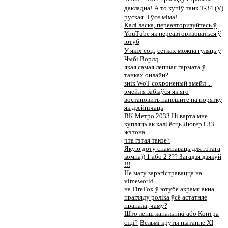
дакладна!
А то купіў танк Т-34 (V)
руская.
І ўсе міма!
Калі ласка, переавторизуйтесь ў
YouTube як переавторизоваться ў
ютуб
У якіх соц.
сетках можна гуляць у
Чыбі Ворлд
якая самая лепшая гармата ў
танках онлайн?
знік WoT сохроненый эмейл ...
эмейл я забыўся як яго
востановить напешите па порятку
як дзейнічаць
ВК Метро 2033 Ці варта мне
купляць ак калі ёсць Люгер і 33
жэтона
чта гэтая такое?
Якую доту спампаваць для гэтага
компа)) 1 або 2 ??? Загадзя дзякуй
!!!
Не магу зарэгістравацца на
vimeworld.
на FireFox ў ютубе акрамя акна
прагляду роліка ўсё астатняе
прапала, чаму?
Што лепш капальнікі або Контра
сіці?
Вельмі круты пытанне XI