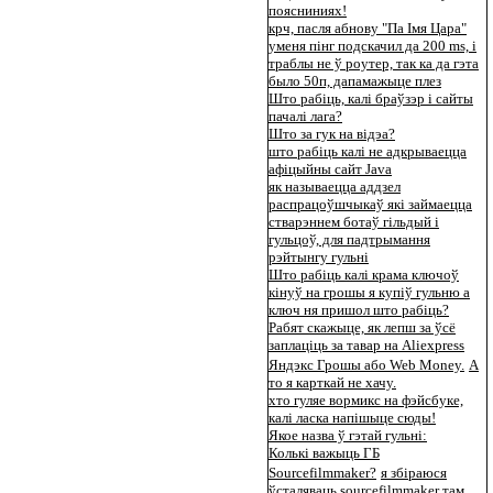
поясниниях!
крч, пасля абнову "Па Імя Цара"
уменя пінг подскачил да 200 ms, і
траблы не ў роутер, так ка да гэта
было 50п, дапамажыце плез
Што рабіць, калі браўзэр і сайты
пачалі лага?
Што за гук на відэа?
што рабіць калі не адкрываецца
афіцыйны сайт Java
як называецца аддзел
распрацоўшчыкаў які займаецца
стварэннем ботаў гільдый і
гульцоў, для падтрымання
рэйтынгу гульні
Што рабіць калі крама ключоў
кінуў на грошы я купіў гульню а
ключ ня пришол што рабіць?
Рабят скажыце, як лепш за ўсё
заплаціць за тавар на Aliexpress
Яндэкс Грошы або Web Money.
А
то я карткай не хачу.
хто гуляе вормикс на фэйсбуке,
калі ласка напішыце сюды!
Якое назва ў гэтай гульні:
Колькі важыць ГБ
Sourcefilmmaker?
я збіраюся
ўсталяваць sourcefilmmaker там