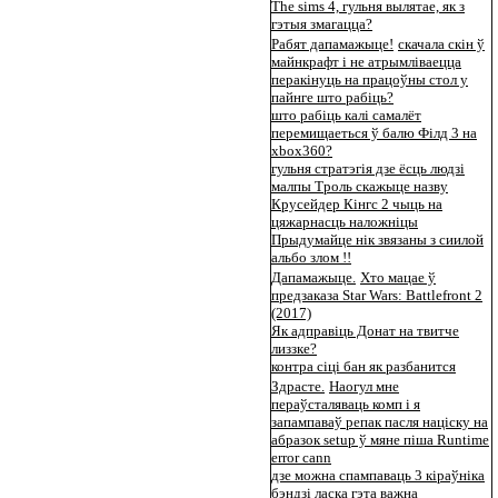
The sims 4, гульня вылятае, як з
гэтыя змагацца?
Рабят дапамажыце!
скачала скін ў
майнкрафт і не атрымліваецца
перакінуць на працоўны стол у
пайнге што рабіць?
што рабіць калі самалёт
перемищаеться ў балю Філд 3 на
xbox360?
гульня стратэгія дзе ёсць людзі
малпы Троль скажыце назву
Крусейдер Кінгс 2 чыць на
цяжарнасць наложніцы
Прыдумайце нік звязаны з сиилой
альбо злом !!
Дапамажыце.
Хто мацае ў
предзаказа Star Wars: Battlefront 2
(2017)
Як адправіць Донат на твитче
лиззке?
контра сіці бан як разбанится
Здрасте.
Наогул мне
пераўсталяваць комп і я
запампаваў репак пасля націску на
абразок setup ў мяне піша Runtime
error cann
дзе можна спампаваць 3 кіраўніка
бэндзі ласка гэта важна