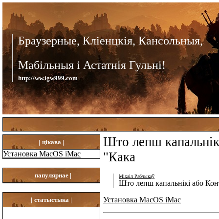
Браузерные, Кліенцкія, Кансольныя,
Мабільныя і Астатнія Гульні!
http://ww.igw999.com
Што лепш капальнікі
|
цікава |
Установка MacOS iMac
"Кака
|
папулярнае |
Міхаіл Рабчыкаў
Што лепш капальнікі або Конт
Установка MacOS iMac
|
статыстыка |