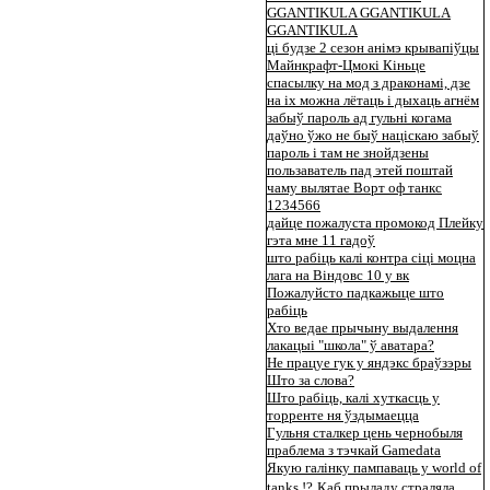
GGANTIKULA GGANTIKULA
GGANTIKULA
ці будзе 2 сезон анімэ крывапіўцы
Майнкрафт-Цмокі Кіньце
спасылку на мод з драконамі, дзе
на іх можна лётаць і дыхаць агнём
забыў пароль ад гульні когама
даўно ўжо не быў націскаю забыў
пароль і там не знойдзены
пользаватель пад этей поштай
чаму вылятае Ворт оф танкс
1234566
дайце пожалуста промокод Плейку
гэта мне 11 гадоў
што рабіць калі контра сіці моцна
лага на Віндовс 10 у вк
Пожалуйсто падкажыце што
рабіць
Хто ведае прычыну выдалення
лакацыі "школа" ў аватара?
Не працуе гук у яндэкс браўзэры
Што за слова?
Што рабіць, калі хуткасць у
торренте ня ўздымаецца
Гульня сталкер цень чернобыля
праблема з тэчкай Gamedata
Якую галінку пампаваць у world of
tanks !?
Каб прыладу страляла