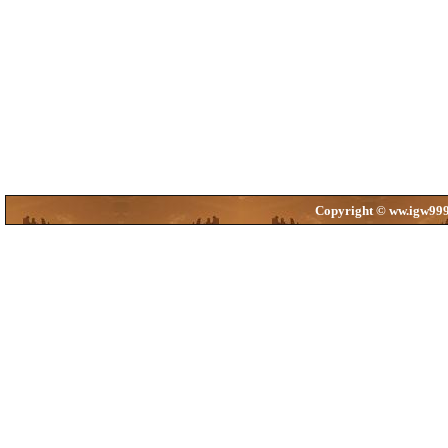
Copyright © ww.igw999