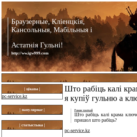
Браузерные, Кліенцкія,
Кансольныя, Мабільныя і
Астатнія Гульні!
http://ww.igw999.com
Што рабіць калі кр
|
цікава |
pc-service.kz
я купіў гульню а кл
|
папулярнае |
Раман хваткай
Што рабіць калі крама ключ
пришол што рабіць?
|
статыстыка |
pc-service.kz