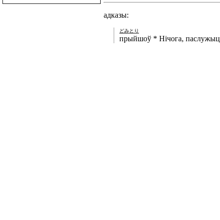
адказы:
どみとり
прыйшоў * Нічога, паслужыць