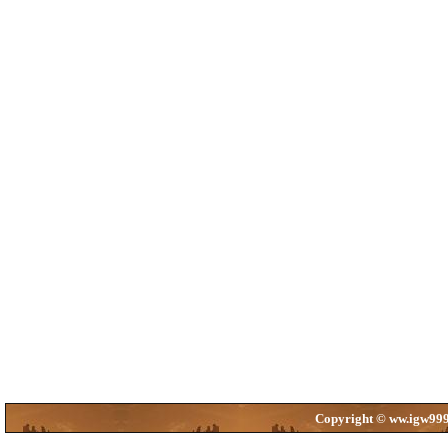
Copyright © ww.igw999