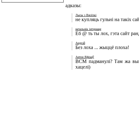
адказы:
Лысы з Вясёлкі
не купляць гульні на такіх са
начальнік інтэрнаце
Еб @ ть ты лох, гэта сайт ра
Андрэй
Без лоха ... жыццё плоха!
Антон Яфімаў
ВСМ падманулі? Там жа вы
хацелі)