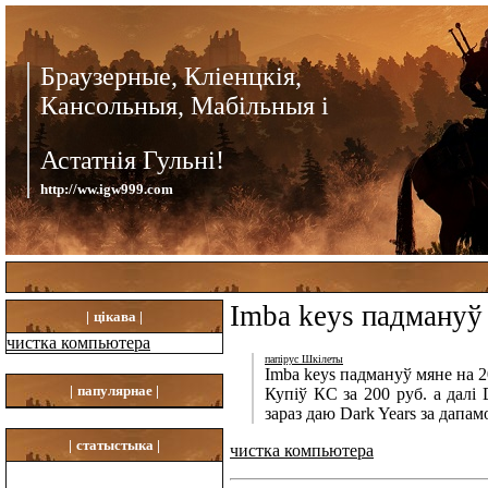
Браузерные, Кліенцкія,
Кансольныя, Мабільныя і
Астатнія Гульні!
http://ww.igw999.com
Imba keys падмануў
|
цікава |
чистка компьютера
папірус Шкілеты
Imba keys падмануў мяне на 
|
папулярнае |
Купіў КС за 200 руб. а далі
зараз даю Dark Years за дапам
|
статыстыка |
чистка компьютера