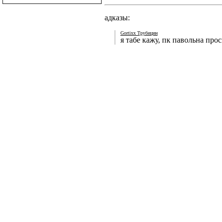
адказы:
Gortixx Трубицин
я табе кажу, пк павольна прос