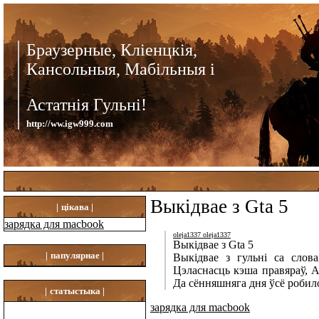
Браузерные, Кліенцкія,
Кансольныя, Мабільныя і
Астатнія Гульні!
http://ww.igw999.com
Выкідвае з Gta 5
|
цікава |
зарядка для macbook
oleja1337 oleja1337
Выкідвае з Gta 5
|
папулярнае |
Выкідвае з гульні са слова
Цэласнасць кэша правяраў, А
Да сённяшняга дня ўсё робил
|
статыстыка |
зарядка для macbook