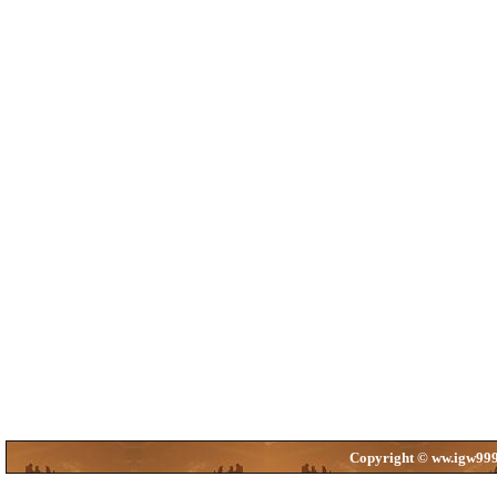
Copyright © ww.igw999