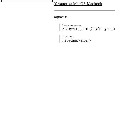
Установка MacOS Macbook
адказы:
Тоха клятчастым
Зразумець, што ў цябе рукі з 
MLG Dog
перасадку мозгу