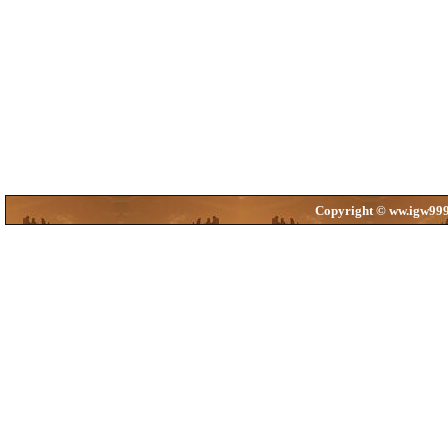
Copyright © ww.igw999