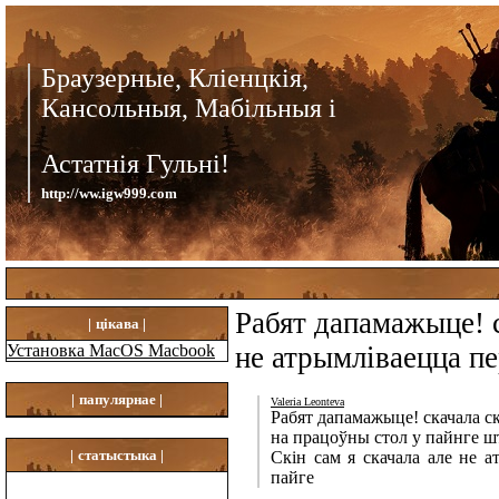
Браузерные, Кліенцкія,
Кансольныя, Мабільныя і
Астатнія Гульні!
http://ww.igw999.com
Рабят дапамажыце! с
|
цікава |
Установка MacOS Macbook
не атрымліваецца пе
|
папулярнае |
Valeria Leonteva
Рабят дапамажыце! скачала ск
на працоўны стол у пайнге ш
|
статыстыка |
Скін сам я скачала але не 
пайге