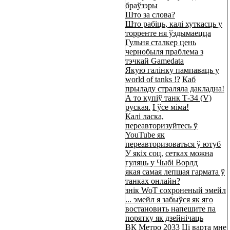
браўзэры
Што за слова?
Што рабіць, калі хуткасць у
торренте ня ўздымаецца
Гульня сталкер цень
чернобыля праблема з
тэчкай Gamedata
Якую галінку пампаваць у
world of tanks !?
Каб
прыладу страляла дакладна!
А то купіў танк Т-34 (V)
руская.
І ўсе міма!
Калі ласка,
переавторизуйтесь ў
YouTube як
переавторизоваться ў ютуб
У якіх соц.
сетках можна
гуляць у Чыбі Ворлд
якая самая лепшая гармата ў
танках онлайн?
знік WoT сохроненый эмейл
... эмейл я забыўся як яго
востановить напешите па
порятку як дзейнічаць
ВК Метро 2033 Ці варта мне