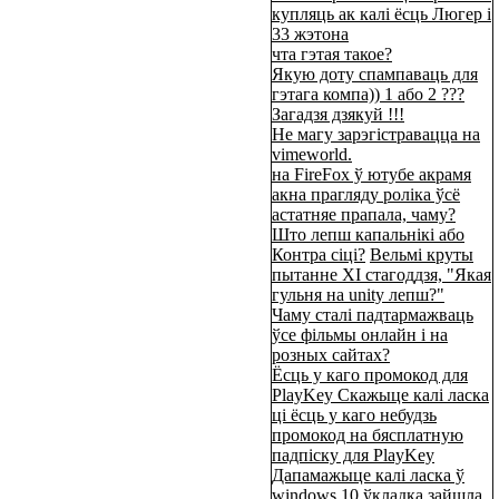
купляць ак калі ёсць Люгер і
33 жэтона
чта гэтая такое?
Якую доту спампаваць для
гэтага компа)) 1 або 2 ???
Загадзя дзякуй !!!
Не магу зарэгістравацца на
vimeworld.
на FireFox ў ютубе акрамя
акна прагляду роліка ўсё
астатняе прапала, чаму?
Што лепш капальнікі або
Контра сіці?
Вельмі круты
пытанне XI стагоддзя, "Якая
гульня на unity лепш?"
Чаму сталі падтармажваць
ўсе фільмы онлайн і на
розных сайтах?
Ёсць у каго промокод для
PlayKey Скажыце калі ласка
ці ёсць у каго небудзь
промокод на бясплатную
падпіску для PlayKey
Дапамажыце калі ласка ў
windows 10 ўкладка зайшла