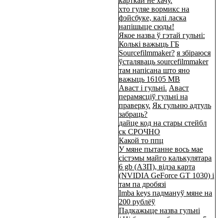
карткай не хачу.
хто гуляе вормикс на
фэйсбуке, калі ласка
напішыце сюды!
Якое назва ў гэтай гульні:
Колькі важыць ГБ
Sourcefilmmaker?
я збіраюся
ўсталяваць sourcefilmmaker
там напісана што яно
важыць 16105 МВ
Аваст і гульні.
Аваст
перамясціў гульні на
праверку.
Як гульню адтуль
забраць?
дайце код на стары стейбл
ск СРОЧНО
Какой то ппц
У мяне пытанне вось мае
сістэмы майго калькулятара
6 gb (АЗП), відэа карта
(NVIDIA GeForce GT 1030) і
там па дробязі
Imba keys падмануў мяне на
200 рублёў
Падкажыце назва гульні