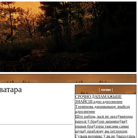
ватара
|
меню |
СРОЧНО ДАПАМАЖЫЦЕ
ЗНАЙСЦІ адно адрозненне
Тэрмінова дапамажыце знайсці
адрозненне
Што рабіць, калі не захоўваюцца
паролі ў браўзэр запампоўваў
іншыя браўзэры таксама самае
шукаў праблему вы інтэрнэце
Гульня вормикс ў вк не ўваходзіць