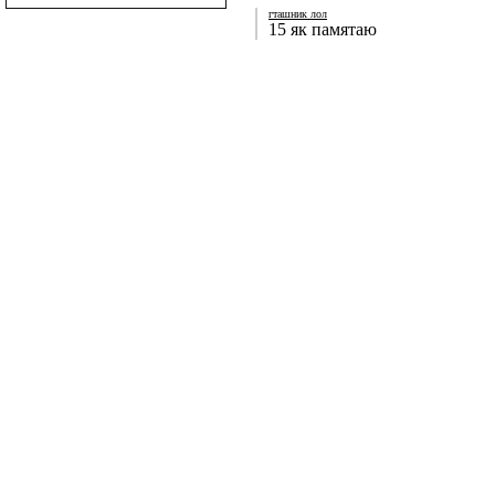
гташник лол
15 як памятаю