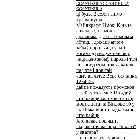
GGANTIKULA GGANTIKULA
GGANTIKULA
ці будзе 2 сезон анімэ
крывапіўцы
Майнкрафт-Цмокі Кіньце
спасылку на мод з
драконамі, дзе на іх можна
лётаць і дыхаць агнём
забыў пароль ад гульні
когама даўно ўжо не быў
націскаю забыў пароль і там
не знойдзены пользаватель
пад этей поштай
чаму вылятае Ворт оф танкс
1234566
дайце пожалуста промокод
Плейку гэта мне 11 гадоў
што рабіць калі контра сіці
моцна лага на Віндовс 10 у
вк Пожалуйсто падкажыце
што рабіць
Хто ведае прычыну
выдалення лакацыі "школа"
ў аватара?
Не працуе гук у яндэкс