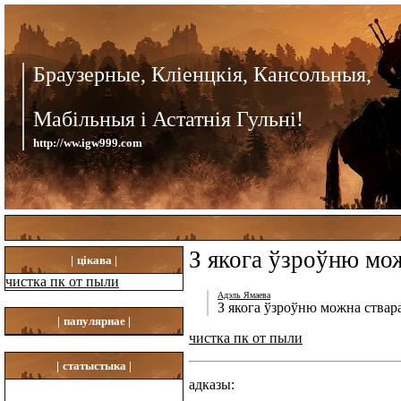
Браузерные, Кліенцкія, Кансольныя,
Мабільныя і Астатнія Гульні!
http://ww.igw999.com
З якога ўзроўню мож
|
цікава |
чистка пк от пыли
Адэль Ямаева
З якога ўзроўню можна ствар
|
папулярнае |
чистка пк от пыли
|
статыстыка |
адказы: