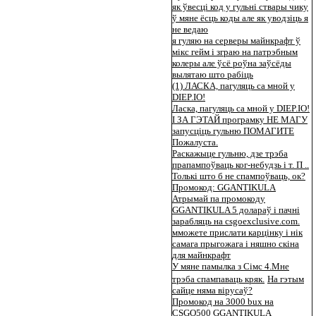
як ўвесці код у гульні ствары чику
ў мяне ёсць коды але як уводзіць я
не ведаю
я гуляю на серверы майнкрафт ў
мікс гейм і зграю на патрэбным
колеры але ўсё роўна заўсёды
вылятаю што рабіць
(1) ЛАСКА, пагуляць са мной у
DIEP.IO!
Ласка, пагуляць са мной у DIEP.IO!
І ЗА ГЭТАЙ програмку НЕ МАГУ
запусціць гульню ПОМАГИТЕ
Пожалуста.
Раскажыце гульню, дзе трэба
прапампоўваць ког-небудзь і т. П ..
Толькі што б не спампоўваць, ок?
Промокод: GGANTIKULA
Атрымай па промокоду
GGANTIKULA 5 долараў і пачні
зарабляць на csgoexclusive.com.
мможете прислати карцінку і нік
самага прыгожага і няшно скіна
для майнкрафт
У мяне памылка з Сімс 4.Мне
трэба спампаваць кряк.
На гэтым
сайце няма вірусаў?
Промокод на 3000 bux на
CSGO500 GGANTIKULA