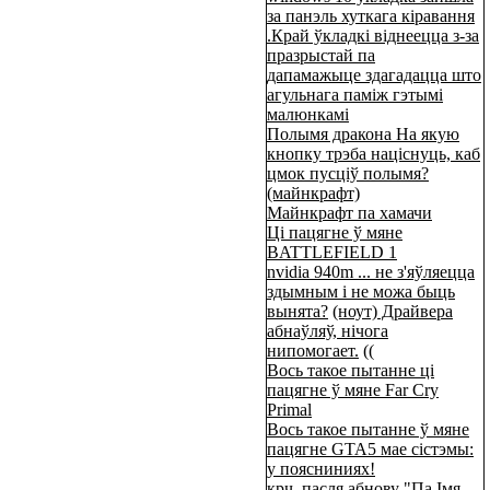
за панэль хуткага кіравання
.Край ўкладкі віднеецца з-за
празрыстай па
дапамажыце здагадацца што
агульнага паміж гэтымі
малюнкамі
Полымя дракона На якую
кнопку трэба націснуць, каб
цмок пусціў полымя?
(майнкрафт)
Майнкрафт па хамачи
Ці пацягне ў мяне
BATTLEFIELD 1
nvidia 940m ... не з'яўляецца
здымным і не можа быць
вынята?
(ноут) Драйвера
абнаўляў, нічога
нипомогает.
((
Вось такое пытанне ці
пацягне ў мяне Far Cry
Primal
Вось такое пытанне ў мяне
пацягне GTA5 мае сістэмы:
у поясниниях!
крч, пасля абнову "Па Імя