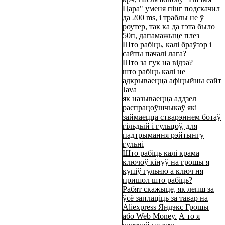
Цара" уменя пінг подскачил
да 200 ms, і траблы не ў
роутер, так ка да гэта было
50п, дапамажыце плез
Што рабіць, калі браўзэр і
сайты пачалі лага?
Што за гук на відэа?
што рабіць калі не
адкрываецца афіцыйны сайт
Java
як называецца аддзел
распрацоўшчыкаў які
займаецца стварэннем ботаў
гільдый і гульцоў, для
падтрымання рэйтынгу
гульні
Што рабіць калі крама
ключоў кінуў на грошы я
купіў гульню а ключ ня
пришол што рабіць?
Рабят скажыце, як лепш за
ўсё заплаціць за тавар на
Aliexpress Яндэкс Грошы
або Web Money.
А то я