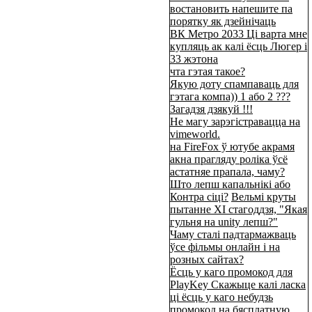
востановить напешите па
порятку як дзейнічаць
ВК Метро 2033 Ці варта мне
купляць ак калі ёсць Люгер і
33 жэтона
чта гэтая такое?
Якую доту спампаваць для
гэтага компа)) 1 або 2 ???
Загадзя дзякуй !!!
Не магу зарэгістравацца на
vimeworld.
на FireFox ў ютубе акрамя
акна прагляду роліка ўсё
астатняе прапала, чаму?
Што лепш капальнікі або
Контра сіці?
Вельмі круты
пытанне XI стагоддзя, "Якая
гульня на unity лепш?"
Чаму сталі падтармажваць
ўсе фільмы онлайн і на
розных сайтах?
Ёсць у каго промокод для
PlayKey Скажыце калі ласка
ці ёсць у каго небудзь
промокод на бясплатную