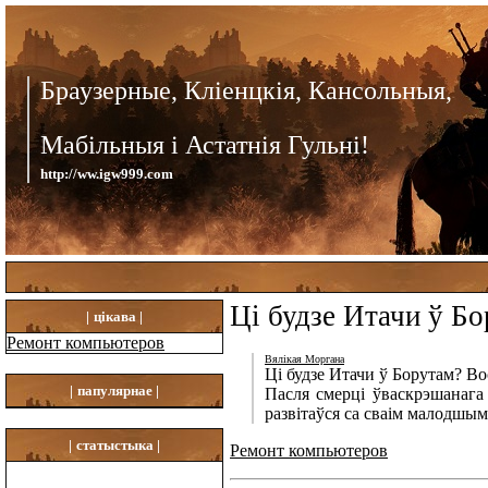
Браузерные, Кліенцкія, Кансольныя,
Мабільныя і Астатнія Гульні!
http://ww.igw999.com
Ці будзе Итачи ў Бо
|
цікава |
Ремонт компьютеров
Вялікая Моргана
Ці будзе Итачи ў Борутам? Вос
|
папулярнае |
Пасля смерці ўваскрэшанага 
развітаўся са сваім малодшым
|
статыстыка |
Ремонт компьютеров