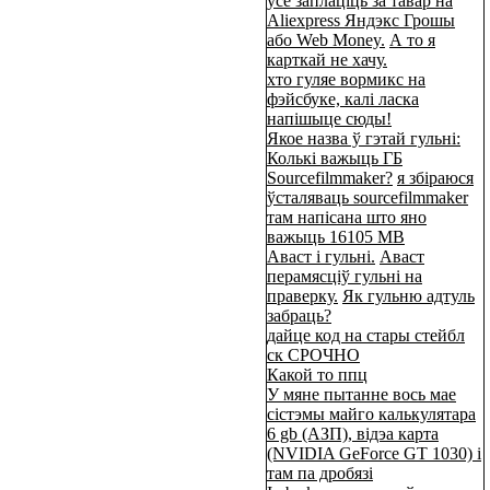
ўсё заплаціць за тавар на
Aliexpress Яндэкс Грошы
або Web Money.
А то я
карткай не хачу.
хто гуляе вормикс на
фэйсбуке, калі ласка
напішыце сюды!
Якое назва ў гэтай гульні:
Колькі важыць ГБ
Sourcefilmmaker?
я збіраюся
ўсталяваць sourcefilmmaker
там напісана што яно
важыць 16105 МВ
Аваст і гульні.
Аваст
перамясціў гульні на
праверку.
Як гульню адтуль
забраць?
дайце код на стары стейбл
ск СРОЧНО
Какой то ппц
У мяне пытанне вось мае
сістэмы майго калькулятара
6 gb (АЗП), відэа карта
(NVIDIA GeForce GT 1030) і
там па дробязі