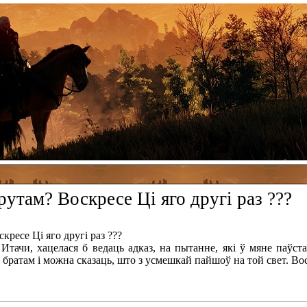
рутам? Воскресе Ці яго другі раз ???
кресе Ці яго другі раз ???
Итачи, хацелася б ведаць адказ, на пытанне, які ў мяне паўста
 братам і можна сказаць, што з усмешкай пайшоў на той свет. Вос