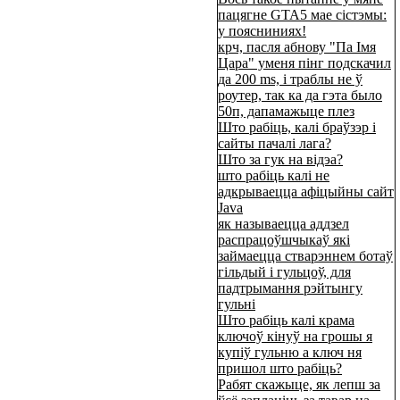
пацягне GTA5 мае сістэмы:
у поясниниях!
крч, пасля абнову "Па Імя
Цара" уменя пінг подскачил
да 200 ms, і траблы не ў
роутер, так ка да гэта было
50п, дапамажыце плез
Што рабіць, калі браўзэр і
сайты пачалі лага?
Што за гук на відэа?
што рабіць калі не
адкрываецца афіцыйны сайт
Java
як называецца аддзел
распрацоўшчыкаў які
займаецца стварэннем ботаў
гільдый і гульцоў, для
падтрымання рэйтынгу
гульні
Што рабіць калі крама
ключоў кінуў на грошы я
купіў гульню а ключ ня
пришол што рабіць?
Рабят скажыце, як лепш за