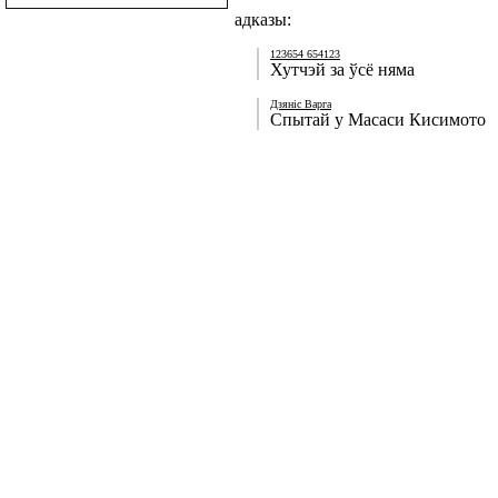
адказы:
123654 654123
Хутчэй за ўсё няма
Дзяніс Варга
Спытай у Масаси Кисимото