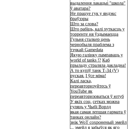
выдалення лакацыі "школа"
ў аватара?
Не працуе гук у яндэкс
браўзэры
Што за слова?
Што рабіць, калі хуткасць у
торренте ня ўздымаецца
Гульня сталкер цень
чернобыля праблема з
тэчкай Gamedata
Якую галінку пампаваць у
world of tanks !?
Каб
прыладу страляла дакладна!
А то купіў танк Т-34 (V)
руская.
І ўсе міма!
Калі ласка,
переавторизуйтесь ў
YouTube як
переавторизоваться ў ютуб
У якіх соц.
сетках можна
гуляць у Чыбі Ворлд
якая самая лепшая гармата ў
танках онлайн?
знік WoT сохроненый эмейл
... эмейл я забыўся як яго