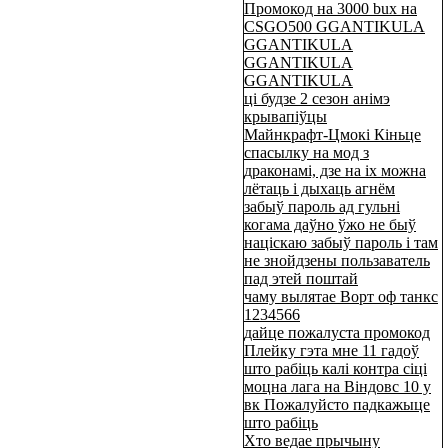
Промокод на 3000 bux на
CSGO500 GGANTIKULA
GGANTIKULA
GGANTIKULA
GGANTIKULA
ці будзе 2 сезон анімэ
крывапіўцы
Майнкрафт-Цмокі Кіньце
спасылку на мод з
драконамі, дзе на іх можна
лётаць і дыхаць агнём
забыў пароль ад гульні
когама даўно ўжо не быў
націскаю забыў пароль і там
не знойдзены пользаватель
пад этей поштай
чаму вылятае Ворт оф танкс
1234566
дайце пожалуста промокод
Плейку гэта мне 11 гадоў
што рабіць калі контра сіці
моцна лага на Віндовс 10 у
вк Пожалуйсто падкажыце
што рабіць
Хто ведае прычыну