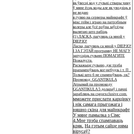
як ўвесці код у гульні ствары чику
ў мяне ёсць коды але як уводзіць я
не ведаю
я гуляю на серверы майнкрафт ў
мікс гейм і зграю на патрэбным
колеры але ўсё роўна заўсёды
вылятаю што рабіць
(1) ЛАСКА, пагуляць са мной у
DIEP.IO!
Ласка, пагуляць са мной у DIEP.IO!
І ЗА ГЭТАЙ програмку НЕ МАГУ
запусціць гульню ПОМАГИТЕ
Пожалуста.
Раскажыце гульню, дзе трэба
прапампоўваць ког-небудзь і т. П ..
Толькі што б не спампоўваць, ок?
Промокод: GGANTIKULA
Атрымай па промокоду
GGANTIKULA 5 долараў і пачні
зарабляць на csgoexclusive.com.
мможете прислати карцінку
і нік самага прыгожага і
няшно скіна для майнкрафт
У мяне памылка з Сімс
4.Мне трэба спампаваць
кряк.
На гэтым сайце няма
вірусаў?