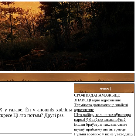
|
меню |
СРОЧНО ДАПАМАЖЫЦЕ
ЗНАЙСЦІ адно адрозненне
Тэрмінова дапамажыце знайсці
ў у галаве. Ён у апошнія хвіліны
адрозненне
Што рабіць, калі не захоўваюцца
кресе Ці яго потым? Другі раз.
паролі ў браўзэр запампоўваў
іншыя браўзэры таксама самае
шукаў праблему вы інтэрнэце
Гульня вормикс ў вк не ўваходзіць