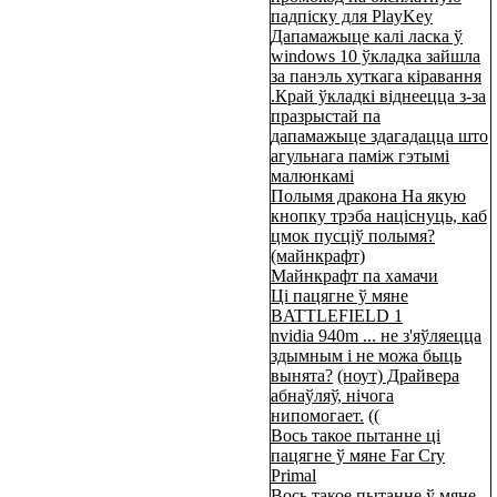
падпіску для PlayKey
Дапамажыце калі ласка ў
windows 10 ўкладка зайшла
за панэль хуткага кіравання
.Край ўкладкі віднеецца з-за
празрыстай па
дапамажыце здагадацца што
агульнага паміж гэтымі
малюнкамі
Полымя дракона На якую
кнопку трэба націснуць, каб
цмок пусціў полымя?
(майнкрафт)
Майнкрафт па хамачи
Ці пацягне ў мяне
BATTLEFIELD 1
nvidia 940m ... не з'яўляецца
здымным і не можа быць
вынята?
(ноут) Драйвера
абнаўляў, нічога
нипомогает.
((
Вось такое пытанне ці
пацягне ў мяне Far Cry
Primal
Вось такое пытанне ў мяне