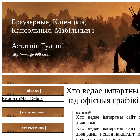
Браузерные, Кліенцкія,
Кансольныя, Мабільныя і
Астатнія Гульні!
http://ww.igw999.com
Хто ведае імпартны 
|
цікава |
Ремонт iMac Retina
пад офісныя графікі
|
папулярнае |
Іван Іваноў
Хто ведае імпартны сайт з
дыяграмы.
|
статыстыка |
Хто ведае імпартны сайт з
дыяграмы, нешта накшталт т
на яго спасылка была.