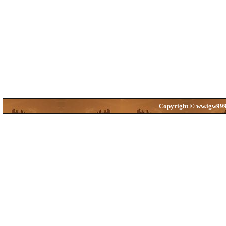
Copyright © ww.igw999