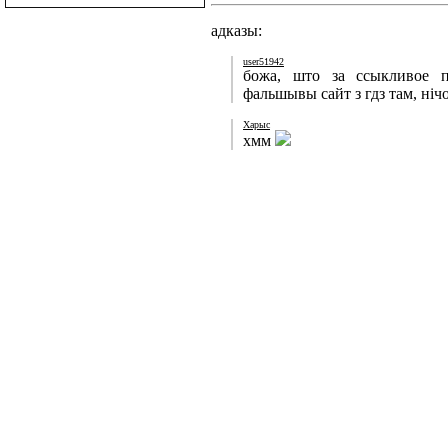
адказы:
user51942
божа, што за ссыкливое п
фальшывы сайт з гдз там, нічо
Харыс
хмм