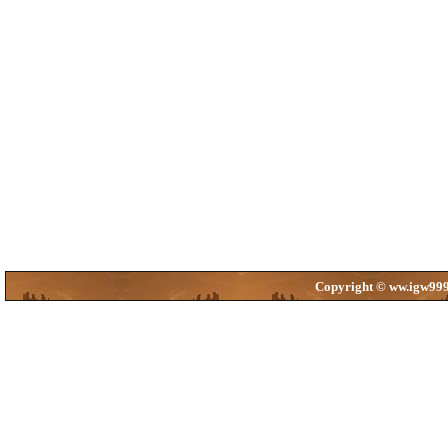
Copyright © ww.igw999