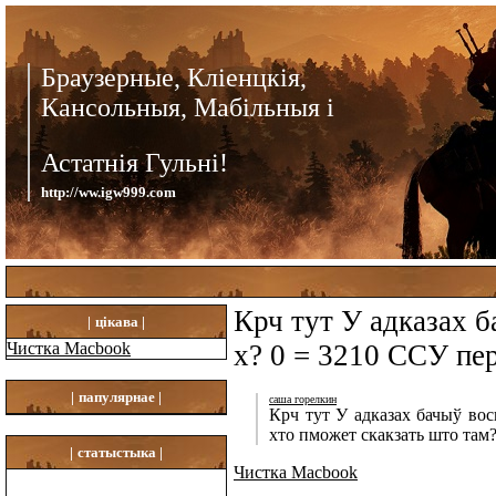
Браузерные, Кліенцкія,
Кансольныя, Мабільныя і
Астатнія Гульні!
http://ww.igw999.com
Крч тут У адказах б
|
цікава |
Чистка Macbook
x? 0 = 3210 ССУ пер
|
папулярнае |
саша горелкин
Крч тут У адказах бачыў вос
хто пможет скакзать што там
|
статыстыка |
Чистка Macbook