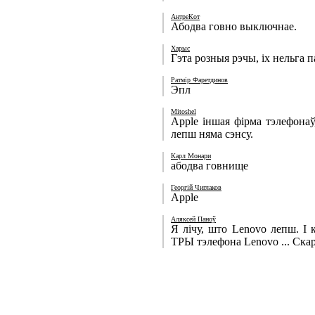
АнтреКот
Абодва говнo выключнае.
Харыс
Гэта розныя рэчы, іх нельга 
Ратмір Фаретдинов
Эпл
Mitoshel
Apple іншая фірма тэлефонаў
лепш няма сэнсу.
Карл Монари
абодва говнище
Георгій Чиглаков
Apple
Аляксей Паноў
Я лічу, што Lenovo лепш. І 
ТРЫ тэлефона Lenovo ... Скар