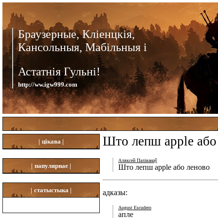
Браузерные, Кліенцкія,
Кансольныя, Мабільныя і
Астатнія Гульні!
http://ww.igw999.com
Што лепш apple або
|
цікава |
Аляксей Паліванаў
|
папулярнае |
Што лепш apple або леново
|
статыстыка |
адказы:
August Escudero
апле