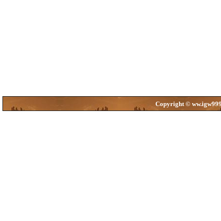
Copyright © ww.igw999